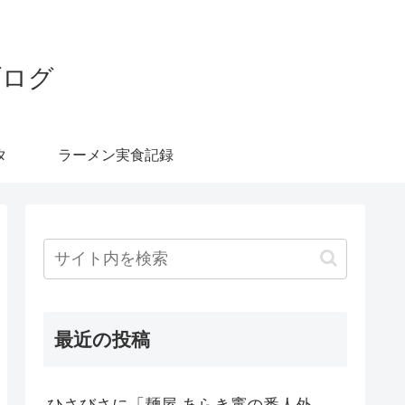
ブログ
タ
ラーメン実食記録
最近の投稿
ひさびさに「麺屋 あらき竃の番人外