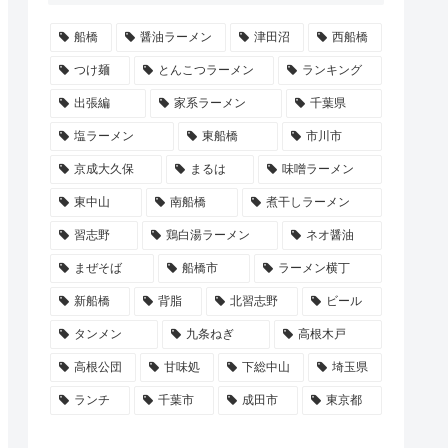
船橋
醤油ラーメン
津田沼
西船橋
つけ麺
とんこつラーメン
ランキング
出張編
家系ラーメン
千葉県
塩ラーメン
東船橋
市川市
京成大久保
まるは
味噌ラーメン
東中山
南船橋
煮干しラーメン
習志野
鶏白湯ラーメン
ネオ醤油
まぜそば
船橋市
ラーメン横丁
新船橋
背脂
北習志野
ビール
タンメン
九条ねぎ
高根木戸
高根公団
甘味処
下総中山
埼玉県
ランチ
千葉市
成田市
東京都