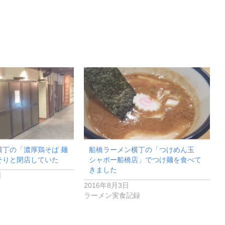
横丁の「濃厚鶏そば 麺
船橋ラーメン横丁の「つけめん玉
そりと閉店していた
シャポー船橋店」でつけ麺を食べて
きました
日
2016年8月3日
ラーメン実食記録