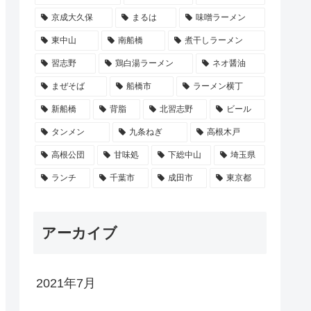
京成大久保
まるは
味噌ラーメン
東中山
南船橋
煮干しラーメン
習志野
鶏白湯ラーメン
ネオ醤油
まぜそば
船橋市
ラーメン横丁
新船橋
背脂
北習志野
ビール
タンメン
九条ねぎ
高根木戸
高根公団
甘味処
下総中山
埼玉県
ランチ
千葉市
成田市
東京都
アーカイブ
2021年7月