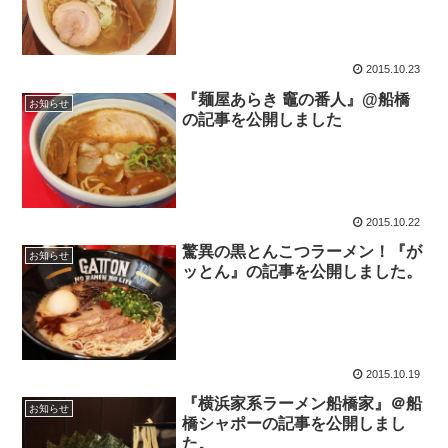
2015.10.23
『麺屋あらき 竈の番人』@船橋
お知らせ
の記事を公開しました
2015.10.22
驚異の黒とんこつラーメン！『が
お知らせ
ッとん』の記事を公開しました。
2015.10.19
『横浜家系ラーメン船橋家』＠船
お知らせ
橋シャポーの記事を公開しまし
た。