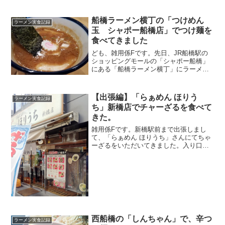
近く、国道14号に面したところにありま
す。国道からは、こん...
船橋ラーメン横丁の「つけめん
ラーメン実食記録
玉 シャポー船橋店」でつけ麺を
食べてきました
ども、雑用係Fです。先日、JR船橋駅の
ショッピングモールの「シャポー船橋」
にある「船橋ラーメン横丁」にラーメン
を食べに行ったら、そこにあったはずの
「中華そば青葉」が閉店しているのを見
かけました。「…まじかー！」と思っ
【出張編】「らぁめん ほりう
ラーメン実食記録
て、思わず調べて見ると東...
ち」新橋店でチャーざるを食べて
きた。
雑用係Fです。新橋駅前まで出張しまし
て、「らぁめん ほりうち」さんにてちゃ
ーざるをいただいてきました。入り口の
右側に券売機がありましたので、そこ
で、チャーシューざるラーメン(個人的通
称:ちゃーざる)のチケットを購入しまし
た。まぁ、なかなかい...
西船橋の「しんちゃん」で、辛つ
ラーメン実食記録