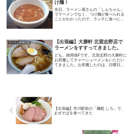
け麺！
先日、ラーメン屋さんの「しんちゃん」
でラーメンでなく、つけ麺が食べられる
ことがわかったので、ランチに食べに行
ってきました。
【出張編】大勝軒 北習志野店で
ラーメン実食記録
ラーメンをすすってきました。
ども。雑用係Fです。北習志野の大勝軒に
お邪魔してチャーシューメンをいただい
てきました。お邪魔したのは、日曜日の
14時頃でした。お店の外に10人近くの行
列ができていました。そっと最後尾に付
いたら、すぐ後に数人のお客さんがやっ
てきて行列が伸びて...
【出張編】市川駅前の「麺処 しろ」で、
まぜそばを食べてきた