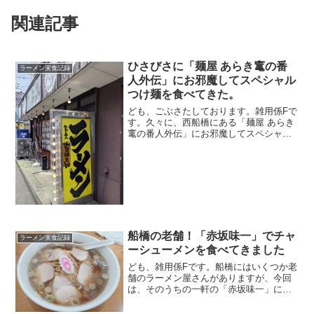
関連記事
ひさびさに「麺屋 あらき竃の番
ラーメン実食記録
人外伝」にお邪魔してスペシャル
つけ麺を食べてきた。
ども、ごぶさたしております。雑用係Fで
す。久々に、西船橋にある「麺屋 あらき
竃の番人外伝」にお邪魔してスペシャル
つけ麺を食べてきました。麺屋あらき竃
の番人外伝では、お店に入って券売機で
チケットを購入します。券売機の隣には
「竃二郎」ってメニュ...
船橋の老舗！「赤坂味一」でチャ
ラーメン実食記録
ーシューメンを食べてきました
ども、雑用係Fです。船橋にはいくつか老
舗のラーメン屋さんがありますが、今回
は、そのうちの一軒の「赤坂味一」に伺
ってラーメンを食べてきました。「赤坂
味一」のお店があるのは、船橋市役所の