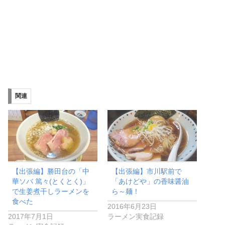
関連
【出張編】勝田台の「中
【出張編】市川駅前で
華ソバ 篤々(とくとく)」
「あけどや」の香味醤油
で生姜煮干しラーメンを
ら～麺！
食べた
2016年6月23日
2017年7月1日
ラーメン実食記録