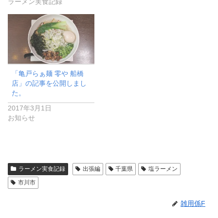
ラーメン実食記録
「亀戸らぁ麺 零や 船橋
店」の記事を公開しまし
た。
2017年3月1日
お知らせ
ラーメン実食記録
出張編
千葉県
塩ラーメン
市川市
雑用係F