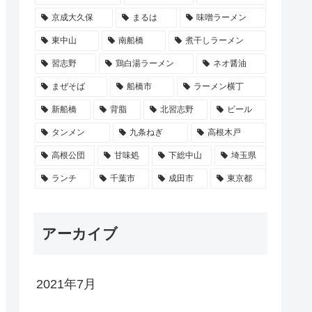
京成大久保
まるは
味噌ラーメン
東中山
南船橋
煮干しラーメン
習志野
鶏白湯ラーメン
ネオ醤油
まぜそば
船橋市
ラーメン横丁
新船橋
背脂
北習志野
ビール
タンメン
九条ねぎ
高根木戸
高根公団
甘味処
下総中山
埼玉県
ランチ
千葉市
成田市
東京都
アーカイブ
2021年7月