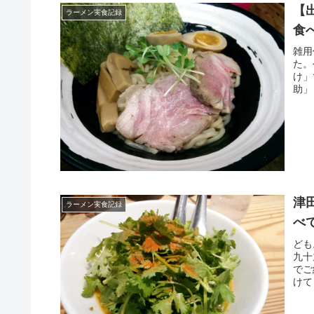
【
ラーメン実食記録
食
雑用
た。
け」
助」
津
ラーメン実食記録
べ
ども
九十
でご
けて