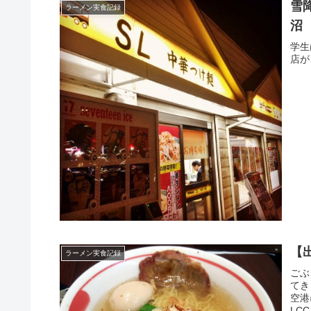
雪
ラーメン実食記録
沼
学生
店が
【
ラーメン実食記録
ごぶ
てき
空港
LC