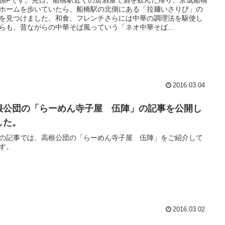
係Fです。先日、船橋駅近くの居酒屋で酒を飲んだ帰り、京成船橋
ホームを歩いていたら、船橋駅の北側にある「拉麺いさりび」の
を見つけました。和食、フレンチさらには中華の調理法を駆使し
らも、昔ながらの中華そば風っていう「ネオ中華そば...
2016.03.04
根公団の「らーめん寺子屋 伍陣」の記事を公開し
した。
の記事では、高根公団の「らーめん寺子屋 伍陣」をご紹介して
す。
2016.03.02