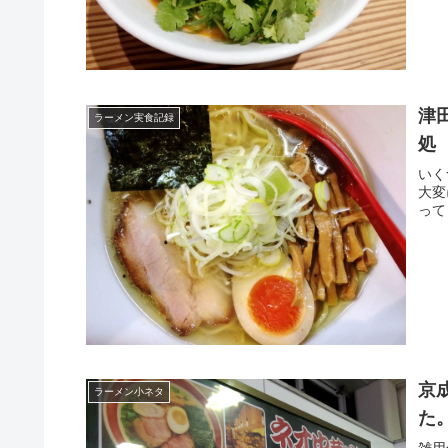
津
ラーメン実食記録
処
いく
大変
って
京
ラーメン小ネタ
た