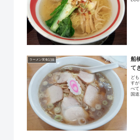
船
ラーメン実食記録
て
ども
すが
べて
国道