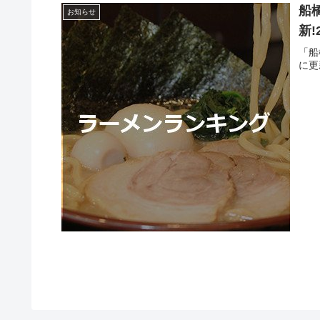
船
お知らせ
新
「船
に更