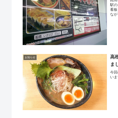
雑用
駅の
看板
なが
高
お知らせ
ま
今回
いま