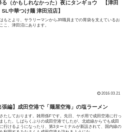
降る（かもしれなかった）夜にタンギョウ 【津田
 SL中華つけ麺 津田沼店】
はもとより、サラリーマンからJR職員までの胃袋を支えているお
ここ、津田沼にあります。
2016.03.21
出張編】成田空港で「麺屋空海」の塩ラーメン
さたしております。雑用係Fです。先日、ヤボ用で成田空港に行っ
ました。しばらくぶりの成田空港でしたが、北総線からでも成田
に行けるようになったり、第3ターミナルが新設されて、国内線の
Cを利用するみなさんも成田空港を訪れるようにな...