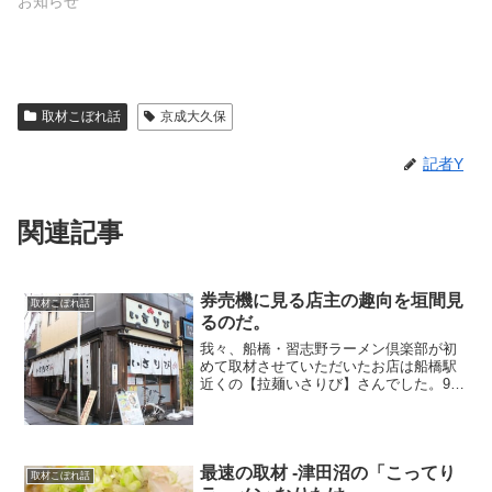
お知らせ
取材こぼれ話
京成大久保
記者Y
関連記事
券売機に見る店主の趣向を垣間見
取材こぼれ話
るのだ。
我々、船橋・習志野ラーメン倶楽部が初
めて取材させていただいたお店は船橋駅
近くの【拉麺いさりび】さんでした。9月
の雨が地面を濡らしていましたがなんと
か雨雲の隙間を縫ってお店に到着。あ、
わたくし動画担当の記者Yでございます。
(・∀・)動画や写真...
最速の取材 -津田沼の「こってり
取材こぼれ話