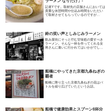
ラーメン なりたけ」-
記者Yです。取材先の店舗さんにおいては
貴重な休憩時間や仕込み時間をいただい
て取材させてもらっているのですが…
鈴の笑い声としみじみラーメン
取材こぼれ話
飲み屋街にそっと佇む甘味処の愛すべき
ラーメン。そんな一杯を作ってくれる女
将さんに逢いに行かれてはいかがでしょ
うか？
船橋にやってきた京都九条ねぎの
取材こぼれ話
覇者
船橋に降り立った京都九条ねぎの花はバ
トルを繰り広げていたというお話。
船橋で健康効果とスプーン8杯分
取材こぼれ話