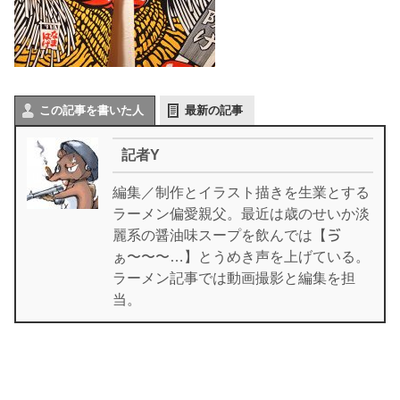
この記事を書いた人
最新の記事
記者Y
編集／制作とイラスト描きを生業とする
ラーメン偏愛親父。最近は歳のせいか淡
麗系の醤油味スープを飲んでは【ゔ
ぁ〜〜〜…】とうめき声を上げている。
ラーメン記事では動画撮影と編集を担
当。