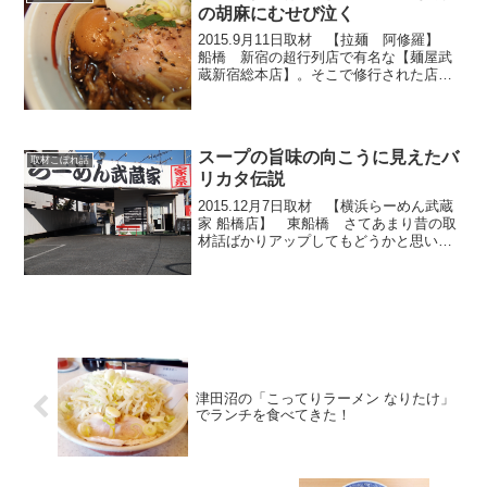
の胡麻にむせび泣く
2015.9月11日取材 【拉麺 阿修羅】
船橋 新宿の超行列店で有名な【麺屋武
蔵新宿総本店】。そこで修行された店主
が営むお店が船橋の【拉麺 阿修羅】な
わけですが、お店の玄関前からすでに胡
麻の効果押しでありました…汗 老化防
止、美肌効果、便...
スープの旨味の向こうに見えたバ
取材こぼれ話
リカタ伝説
2015.12月7日取材 【横浜らーめん武蔵
家 船橋店】 東船橋 さてあまり昔の取
材話ばかりアップしてもどうかと思いま
すので、現在まいぷれ内（12月18日現
在）でシェア数が伸びている【横浜らー
めん武蔵家】さんのお話です。一見、強
面な店長の柳...
津田沼の「こってりラーメン なりたけ」
でランチを食べてきた！