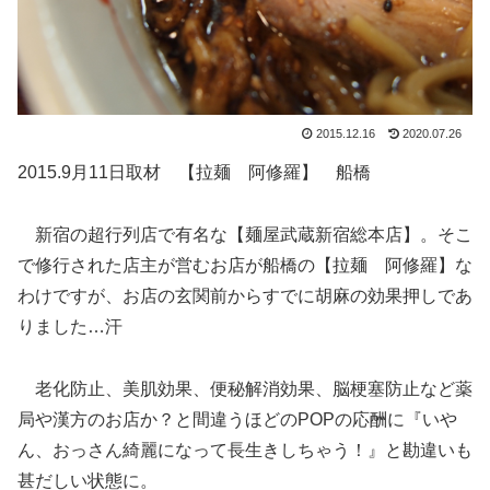
2015.12.16
2020.07.26
2015.9月11日取材 【拉麺 阿修羅】 船橋
新宿の超行列店で有名な【麺屋武蔵新宿総本店】。そこ
で修行された店主が営むお店が船橋の【拉麺 阿修羅】な
わけですが、お店の玄関前からすでに胡麻の効果押しであ
りました…汗
老化防止、美肌効果、便秘解消効果、脳梗塞防止など薬
局や漢方のお店か？と間違うほどのPOPの応酬に『いや
ん、おっさん綺麗になって長生きしちゃう！』と勘違いも
甚だしい状態に。