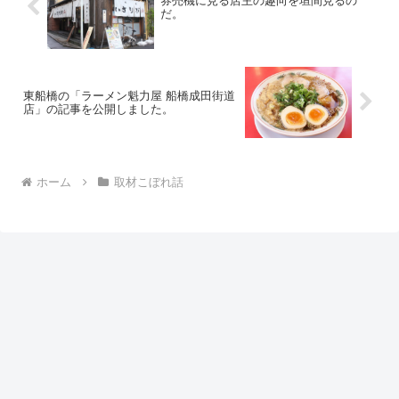
券売機に見る店主の趣向を垣間見るの
だ。
東船橋の「ラーメン魁力屋 船橋成田街道
店」の記事を公開しました。
ホーム
取材こぼれ話