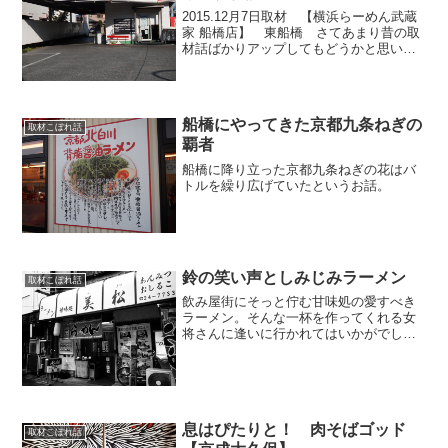
2015.12月7日取材 【横浜らーめん武蔵
家 船橋店】 東船橋 さてあまり昔の取
材話ばかりアップしてもどうかと思いま
すので、現在まいぷれ内（12月18日現
在）でシェア数が伸びている【横浜らー
めん武蔵家】さんのお話です。一見、強
面な店長の柳...
船橋にやってきた京都九条ねぎの
取材こぼれ話
覇者
船橋に降り立った京都九条ねぎの花はバ
トルを繰り広げていたというお話。
鈴の笑い声としみじみラーメン
取材こぼれ話
飲み屋街にそっと佇む甘味処の愛すべき
ラーメン。そんな一杯を作ってくれる女
将さんに逢いに行かれてはいかがでしょ
うか？
息はぴたりと！ 肉そばゴッド
取材こぼれ話