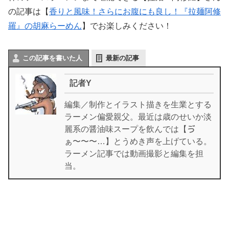
の記事は【
香りと風味！さらにお腹にも良し！『拉麺阿修
羅』の胡麻らーめん
】でお楽しみください！
この記事を書いた人
最新の記事
記者Y
編集／制作とイラスト描きを生業とする
ラーメン偏愛親父。最近は歳のせいか淡
麗系の醤油味スープを飲んでは【ゔ
ぁ〜〜〜…】とうめき声を上げている。
ラーメン記事では動画撮影と編集を担
当。