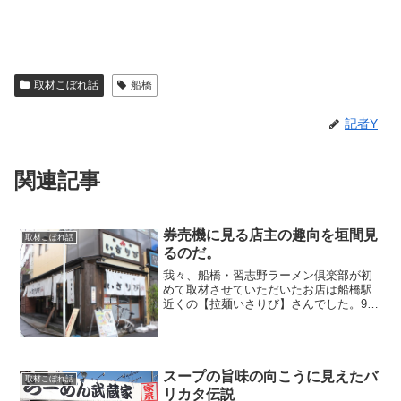
取材こぼれ話
船橋
記者Y
関連記事
券売機に見る店主の趣向を垣間見
取材こぼれ話
るのだ。
我々、船橋・習志野ラーメン倶楽部が初
めて取材させていただいたお店は船橋駅
近くの【拉麺いさりび】さんでした。9月
の雨が地面を濡らしていましたがなんと
か雨雲の隙間を縫ってお店に到着。あ、
わたくし動画担当の記者Yでございます。
(・∀・)動画や写真...
スープの旨味の向こうに見えたバ
取材こぼれ話
リカタ伝説