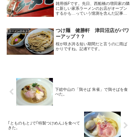
雑用係Fです。先日、西船橋の増田家の隣
に新しい家系ラーメンのお店がオープン
するかも…っていう憶測を含んだ記事を
書きましたが、その続報です。先日の状
態では、西船橋の増田家の隣に壱角家が
オープンか…？って感じで、まだ確証に
つけ麺 健勝軒 津田沼店がパワ
ラーメン小ネタ
は至っていませんでした...
ーアップ？？
桜が咲き誇る短い期間だと言うのに雨ば
かりですね。記者Yです。
下総中山の「鶏そば 朱雀」で鶏そばを食
べた。
｢とものもと｣で｢特製つけめん｣を食べて
きた。