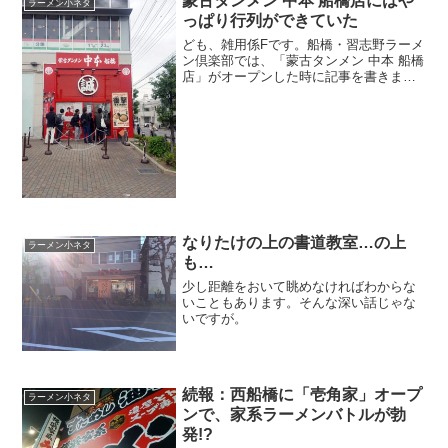
蒙古タンメン 中本 船橋店にはや
ラーメン小ネタ
っぱり行列ができていた
ども、雑用係Fです。船橋・習志野ラーメ
ン倶楽部では、「蒙古タンメン 中本 船橋
店」がオープンした時に記事を書きまし
た。あの記事が公開されたのは、2016年
11月ですから、かれこれ10ヶ月くらいは
経過したことになります。…ということ
で、休日の...
なりたけの上の書道教室…の上
ラーメン小ネタ
も…
少し距離をおいて眺めなければわからな
いこともあります。そんな深い話じゃな
いですが。
続報：西船橋に「壱角家」オープ
ラーメン小ネタ
ンで、家系ラーメンバトルが勃
発!?