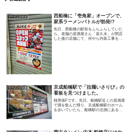
西船橋に「壱角家」オープンで、
ラーメン小ネタ
家系ラーメンバトルが勃発!?
先日、西船橋の駅前をふらふらしていた
ら、老舗の居酒屋さん「喜久水」が閉店
した後の店舗にて、何やら内装工事をし
ているのを見つけました。
京成船橋駅で「拉麺いさりび」の
ラーメン小ネタ
看板を見つけました。
雑用係Fです。先日、船橋駅近くの居酒屋
で酒を飲んだ帰り、京成船橋駅のホーム
を歩いていたら、船橋駅の北側にある
「拉麺いさりび」の看板を見つけまし
た。和食、フレンチさらには中華の調理
法を駆使しながらも、昔ながらの中華そ
ば風っていう「ネオ中華そば...